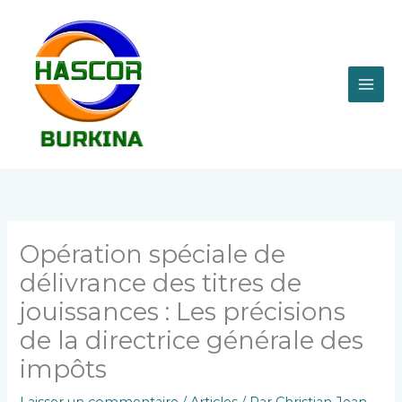
Aller
MAI
au
contenu
ME
Opération spéciale de
délivrance des titres de
jouissances : Les précisions
de la directrice générale des
impôts