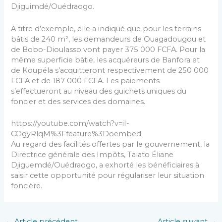
Djiguimdé/Ouédraogo.
A titre d’exemple, elle a indiqué que pour les terrains
bâtis de 240 m², les demandeurs de Ouagadougou et
de Bobo-Dioulasso vont payer 375 000 FCFA. Pour la
même superficie bâtie, les acquéreurs de Banfora et
de Koupéla s’acquitteront respectivement de 250 000
FCFA et de 187 000 FCFA. Les paiements
s’effectueront au niveau des guichets uniques du
foncier et des services des domaines.
https://youtube.com/watch?v=iI-
COgyRlqM%3Ffeature%3Doembed
Au regard des facilités offertes par le gouvernement, la
Directrice générale des Impôts, Talato Éliane
Djiguemdé/Ouédraogo, a exhorté les bénéficiaires à
saisir cette opportunité pour régulariser leur situation
foncière.
←
Article précédent
Article suivant
→