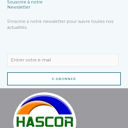
Souscrire à notre
Newsletter
S’inscrire à notre newsletter pour suivre toutes nos
actualités.
E
m
a
i
S'ABONNER
l
*