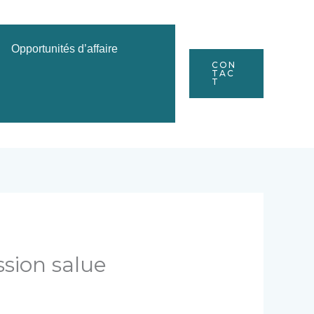
Opportunités d’affaire
CON
TAC
T
sion salue