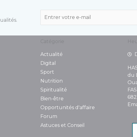
E
ualités.
m
a
i
Catégorie
Heu
l
*
Actualité
Digital
HAS
Sport
du 
Nutrition
Oua
Spiritualité
FAS
682
Bien-être
Ema
Opportunités d'affaire
Forum
Astuces et Conseil