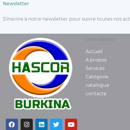
Newsletter
S’inscrire à notre newsletter pour suivre toutes nos act
Liens rapides
Accueil
A propos
Services
Catégorie
catalogue
contacte
F
I
L
T
Y
a
n
i
w
o