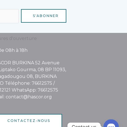
S'ABONNER
res d'ouverture
De 08h à 18h
COR BURKINA 52 Avenue
Liptako Gourma, 08 BP 11093,
gadougou 08, BURKINA
O Téléphone: 76612575 /
12121 WhatsApp: 76612575
il: contact@hascor.org
CONTACTEZ-NOUS
Contact us