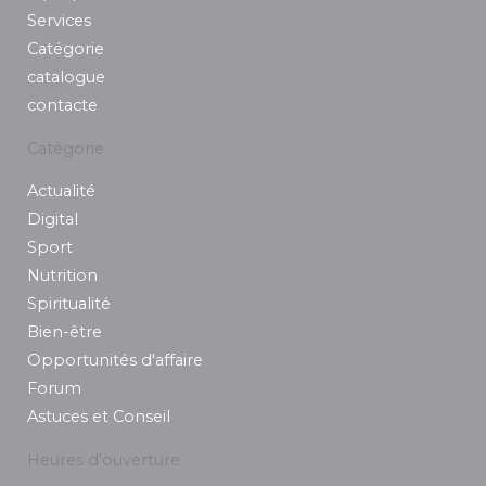
k
a
n
Services
m
Catégorie
catalogue
contacte
Catégorie
Actualité
Digital
Sport
Nutrition
Spiritualité
Bien-être
Opportunités d'affaire
Forum
Astuces et Conseil
Heures d'ouverture