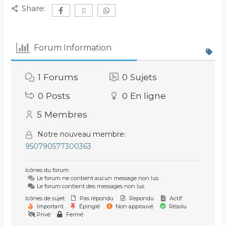
Share:
Forum Information
1
Forums
0
Sujets
0
Posts
0
En ligne
5
Membres
Notre nouveau membre:
950790577300363
Icônes du forum:
Le forum ne contient aucun message non lus
Le forum contient des messages non lus
Icônes de sujet:
Pas répondu
Repondu
Actif
Important
Épinglé
Non approuvé
Résolu
Privé
Fermé