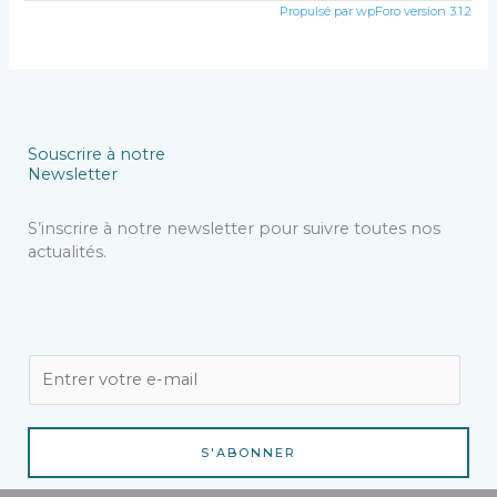
Propulsé par wpForo version 3.1.2
Souscrire à notre
Newsletter
S’inscrire à notre newsletter pour suivre toutes nos
actualités.
E
m
a
i
S'ABONNER
l
*