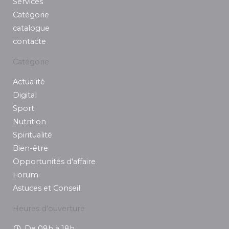
Services
m
Catégorie
catalogue
contacte
Catégorie
Actualité
Digital
Sport
Nutrition
Spiritualité
Bien-être
Opportunités d'affaire
Forum
Astuces et Conseil
Heures d'ouverture
De 08h à 18h