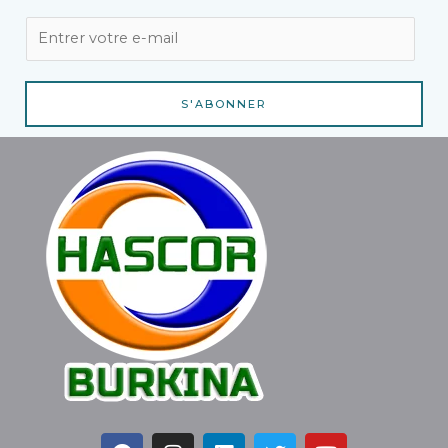
E
m
a
i
S'ABONNER
l
*
F
I
L
T
Y