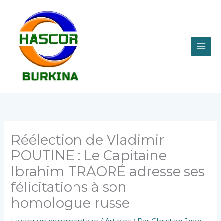
Aller
MAI
au
contenu
ME
Réélection de Vladimir
POUTINE : Le Capitaine
Ibrahim TRAORÉ adresse ses
félicitations à son
homologue russe