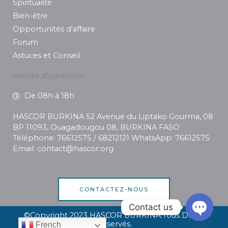
Spiritualité
Bien-être
Opportunités d'affaire
Forum
Astuces et Conseil
Heures d'ouverture
De 08h à 18h
HASCOR BURKINA 52 Avenue du Liptako Gourma, 08
BP 11093, Ouagadougou 08, BURKINA FASO
Téléphone: 76612575 / 68212121 WhatsApp: 76612575
Email: contact@hascor.org
CONTACTEZ-NOUS
Contact us
©Copyright 2023 HASCOR BURKINA.Tous Droits
Réservés.
OPEN C
French