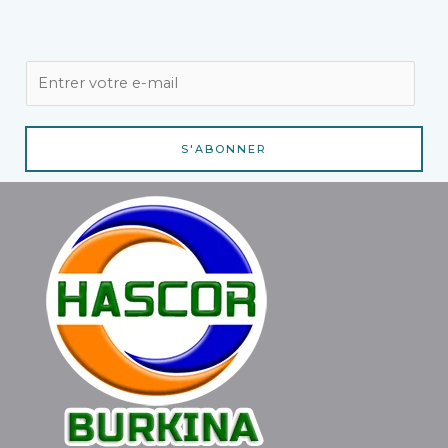
E
m
a
i
S'ABONNER
l
*