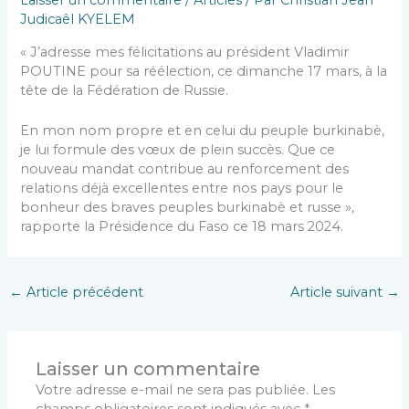
Laisser un commentaire
/
Articles
/ Par
Christian Jean
Judicaêl KYELEM
« J’adresse mes félicitations au président Vladimir
POUTINE pour sa réélection, ce dimanche 17 mars, à la
tête de la Fédération de Russie.
En mon nom propre et en celui du peuple burkinabè,
je lui formule des vœux de plein succès. Que ce
nouveau mandat contribue au renforcement des
relations déjà excellentes entre nos pays pour le
bonheur des braves peuples burkinabè et russe »,
rapporte la Présidence du Faso ce 18 mars 2024.
←
Article précédent
Article suivant
→
Laisser un commentaire
Votre adresse e-mail ne sera pas publiée.
Les
champs obligatoires sont indiqués avec
*