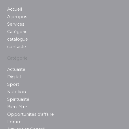
b
a
e
t
u
Accueil
o
g
d
e
b
o
r
i
r
e
A propos
k
a
n
Services
m
Catégorie
catalogue
contacte
Catégorie
Actualité
Digital
Sport
Nutrition
Spiritualité
Bien-être
Opportunités d'affaire
Forum