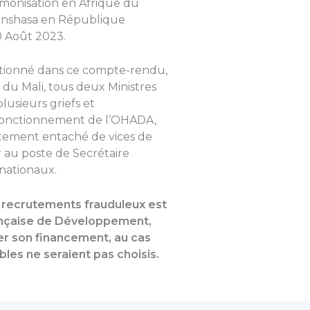
armonisation en Afrique du
Kinshasa en République
0 Août 2023.
ntionné dans ce compte-rendu,
 du Mali, tous deux Ministres
lusieurs griefs et
fonctionnement de l’OHADA,
utement entaché de vices de
 au poste de Secrétaire
nationaux.
 recrutements frauduleux est
ançaise de Développement,
er son financement, au cas
bles ne seraient pas choisis.