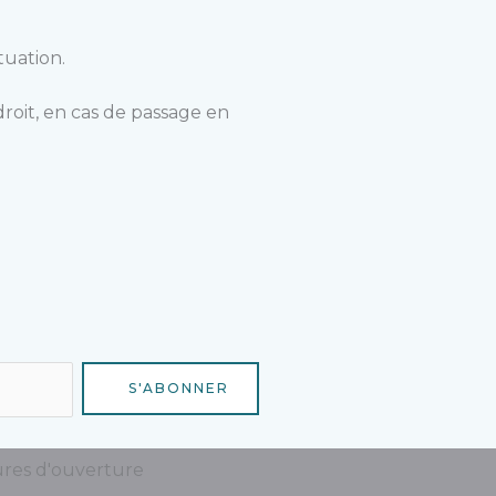
tuation.
roit, en cas de passage en
S'ABONNER
res d'ouverture