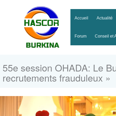
Aller
au
contenu
Accueil
Actualité
Forum
Conseil et 
55e session OHADA: Le Bur
recrutements frauduleux »