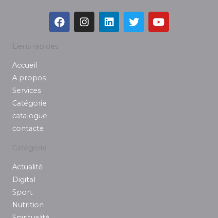
F
I
L
T
Y
a
n
i
w
o
c
s
n
i
u
e
t
k
t
t
Liens rapides
b
a
e
t
u
Accueil
o
g
d
e
b
o
r
i
r
e
A propos
k
a
n
Services
m
Catégorie
catalogue
contacte
Catégorie
Actualité
Digital
Sport
Nutrition
Spiritualité