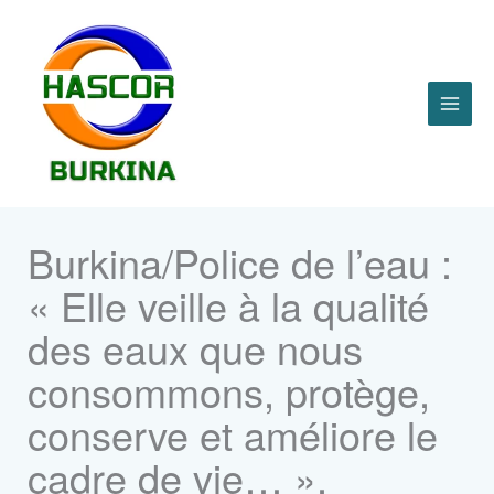
Aller
MAI
au
contenu
ME
Burkina/Police de l’eau :
« Elle veille à la qualité
des eaux que nous
consommons, protège,
conserve et améliore le
cadre de vie… »,