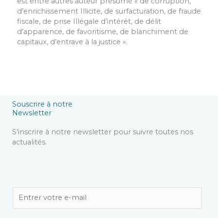
est entre autres auteur présumé « de corruption,
d’enrichissement Illicite, de surfacturation, de fraude
fiscale, de prise Illégale d’intérêt, de délit
d’apparence, de favoritisme, de blanchiment de
capitaux, d’entrave à la justice ».
Souscrire à notre
Newsletter
S’inscrire à notre newsletter pour suivre toutes nos
actualités.
E
m
a