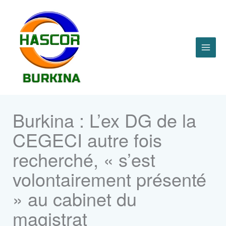
Aller
MAI
au
contenu
ME
Burkina : L’ex DG de la
CEGECI autre fois
recherché, « s’est
volontairement présenté
» au cabinet du
magistrat