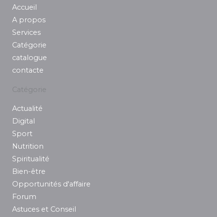
Accueil
o
g
d
e
b
o
r
i
r
e
A propos
k
a
n
Services
m
Catégorie
catalogue
contacte
Catégorie
Actualité
Digital
Sport
Nutrition
Spiritualité
Bien-être
Opportunités d'affaire
Forum
Astuces et Conseil