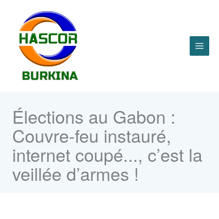
Aller
MAI
au
contenu
ME
Élections au Gabon :
Couvre-feu instauré,
internet coupé..., c’est la
veillée d’armes !