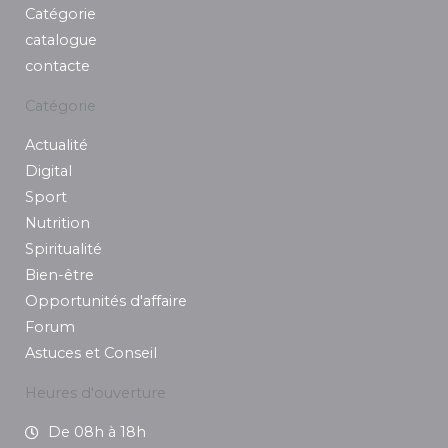
m
Catégorie
catalogue
contacte
Catégorie
Actualité
Digital
Sport
Nutrition
Spiritualité
Bien-être
Opportunités d'affaire
Forum
Astuces et Conseil
Heures d'ouverture
De 08h à 18h